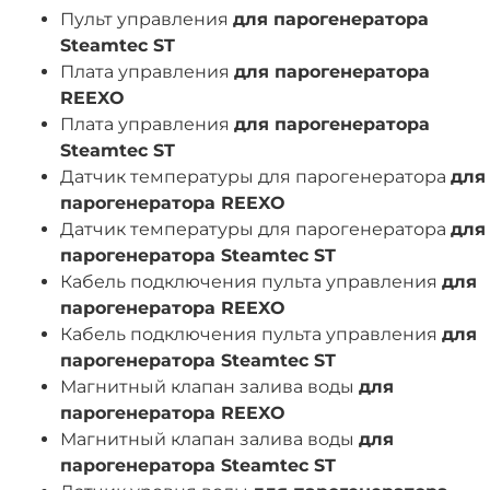
Пульт управления
для парогенератора
Steamtec ST
Плата управления
для парогенератора
REEXO
Плата управления
для парогенератора
Steamtec ST
Датчик температуры для парогенератора
для
парогенератора REEXO
Датчик температуры для парогенератора
для
парогенератора Steamtec ST
Кабель подключения пульта управления
для
парогенератора REEXO
Кабель подключения пульта управления
для
парогенератора Steamtec ST
Магнитный клапан залива воды
для
парогенератора REEXO
Магнитный клапан залива воды
для
парогенератора Steamtec ST