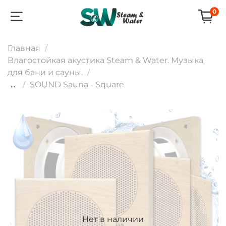
0
Главная
Влагостойкая акустика Steam & Water. Музыка
для бани и сауны.
...
SOUND Sauna - Square
Нет в наличии