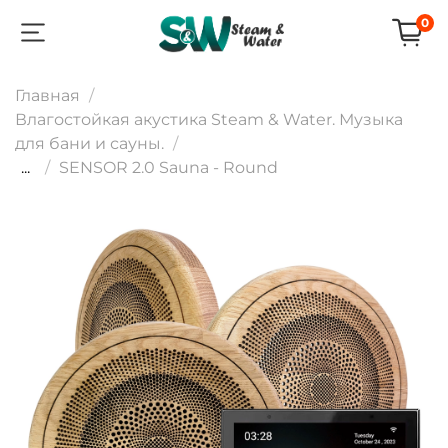
0
Главная
Влагостойкая акустика Steam & Water. Музыка
для бани и сауны.
...
SENSOR 2.0 Sauna - Round