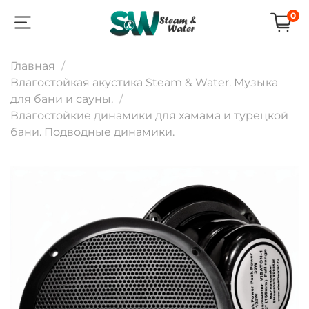
0
Главная
Влагостойкая акустика Steam & Water. Музыка
для бани и сауны.
Влагостойкие динамики для хамама и турецкой
бани. Подводные динамики.